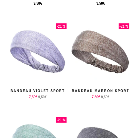
MON
9,50€
9,50€
SERRE-
COLIS
TÊTE
BIJOUX
-21 %
-21 %
SERRE-
TÊTE
NOEUD
Connexion
SERRE-
|
TÊTE
S'inscrire
TRESSE
BANDEAU VIOLET SPORT
BANDEAU MARRON SPORT
SERRE-
7,50€
9,50€
7,50€
9,50€
TÊTE
TISSU
-21 %
SERRE-
TÊTE