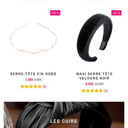
-20 %
-28 %
SERRE-TÊTE FIN DORÉ
MAXI SERRE TÊTE
VELOURS NOIR
7,90€
9,90€
9,90€
13,90€
(
2
)
(
3
)
LES CUIRS