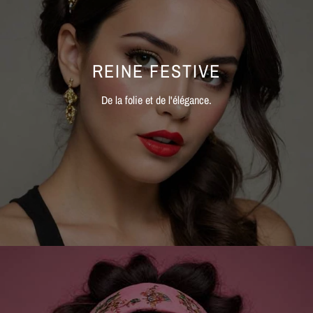
MÉTAL
SERRE-
TÊTE
REINE FESTIVE
CUIR
De la folie et de l'élégance.