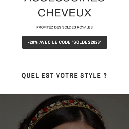
MON
SERRE-
COLIS
CHEVEUX
TÊTE
BIJOUX
PROFITEZ DES SOLDES ROYALES
SERRE-
TÊTE
-20% AVEC LE CODE 'SOLDES2026'
NOEUD
Connexion
SERRE-
|
TÊTE
S'inscrire
QUEL EST VOTRE STYLE ?
TRESSE
SERRE-
TÊTE
TISSU
SERRE-
TÊTE