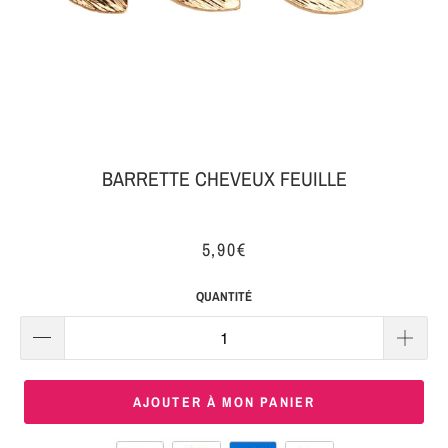
MON
SERRE-
COLIS
TÊTE
BIJOUX
SERRE-
TÊTE
NOEUD
BARRETTE CHEVEUX FEUILLE
Connexion
SERRE-
|
TÊTE
5,90€
S'inscrire
TRESSE
QUANTITÉ
SERRE-
TÊTE
TISSU
AJOUTER À MON PANIER
SERRE-
TÊTE