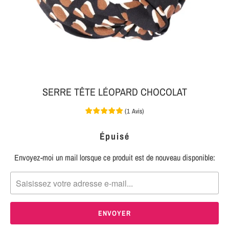
MON
SERRE-
COLIS
TÊTE
BIJOUX
SERRE-
TÊTE
NOEUD
SERRE TÊTE LÉOPARD CHOCOLAT
Connexion
SERRE-
(
1
Avis
)
|
TÊTE
S'inscrire
TRESSE
Épuisé
Envoyez-moi un mail lorsque ce produit est de nouveau disponible:
TRANSLATION
SERRE-
MISSING:
TÊTE
FR.PRODUCTS.NOTIFY_FORM.DESCRIPTION:
TISSU
SERRE-
TÊTE