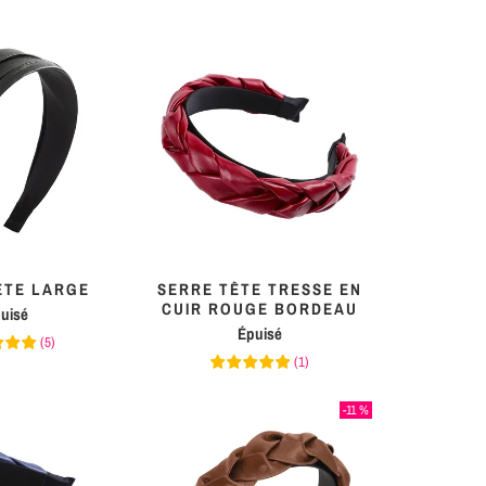
ÊTE LARGE
SERRE TÊTE TRESSE EN
CUIR ROUGE BORDEAU
uisé
Épuisé
(
5
)
(
1
)
-11 %