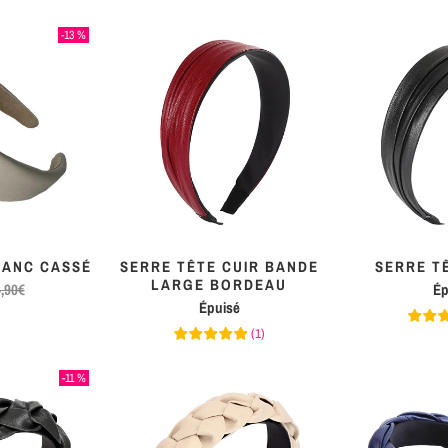
-13 %
LANC CASSÉ
SERRE TÊTE CUIR BANDE
SERRE T
LARGE BORDEAU
,90€
Ép
Épuisé
(
1
)
-11 %