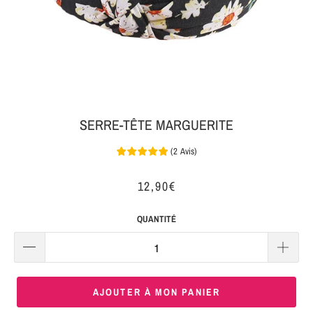
MON
SERRE-
COLIS
TÊTE
BIJOUX
SERRE-
TÊTE
NOEUD
SERRE-TÊTE MARGUERITE
Connexion
SERRE-
(
2
Avis
)
|
TÊTE
S'inscrire
TRESSE
12,90€
SERRE-
QUANTITÉ
TÊTE
TISSU
SERRE-
AJOUTER À MON PANIER
TÊTE