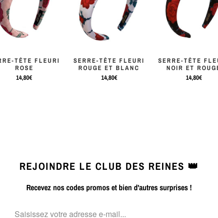
RRE-TÊTE FLEURI
SERRE-TÊTE FLEURI
SERRE-TÊTE FLE
ROSE
ROUGE ET BLANC
NOIR ET ROUG
14,80€
14,80€
14,80€
REJOINDRE LE CLUB DES REINES 👑
Recevez nos codes promos et bien d'autres surprises !