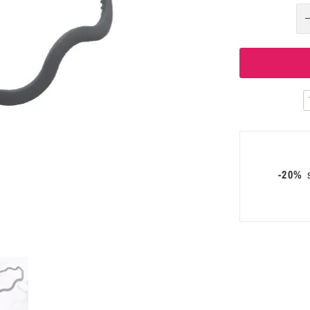
-20%
s