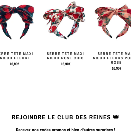
ERRE TÊTE MAXI
SERRE TÊTE MAXI
SERRE TÊTE MA
NŒUD FLEURI
NŒUD ROSE CHIC
NŒUD FLEURS PO
ROSE
16,90€
16,90€
16,90€
REJOINDRE LE CLUB DES REINES 👑
Recevez nos codes promos et bien d'autres surprises !