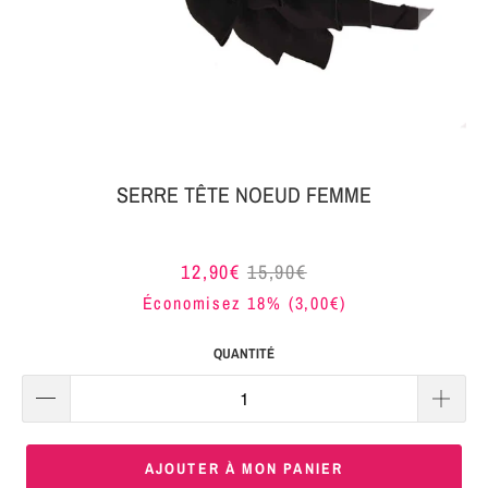
MON
SERRE-
COLIS
TÊTE
BIJOUX
SERRE-
TÊTE
NOEUD
SERRE TÊTE NOEUD FEMME
Connexion
SERRE-
|
TÊTE
12,90€
15,90€
S'inscrire
TRESSE
Économisez 18% (
3,00€
)
SERRE-
QUANTITÉ
TÊTE
TISSU
SERRE-
AJOUTER À MON PANIER
TÊTE