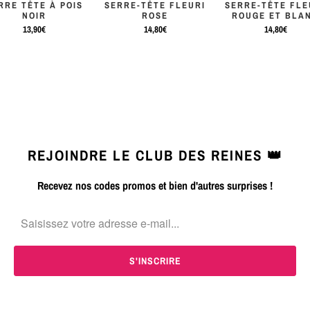
RRE TÊTE À POIS
SERRE-TÊTE FLEURI
SERRE-TÊTE FLE
NOIR
ROSE
ROUGE ET BLA
13,90€
14,80€
14,80€
REJOINDRE LE CLUB DES REINES 👑
Recevez nos codes promos et bien d'autres surprises !