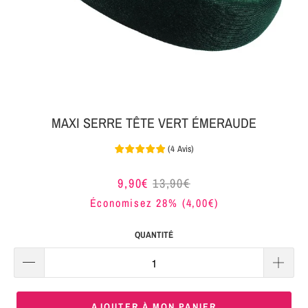
MON
SERRE-
COLIS
TÊTE
BIJOUX
SERRE-
TÊTE
NOEUD
MAXI SERRE TÊTE VERT ÉMERAUDE
Connexion
SERRE-
(
4
Avis
)
|
TÊTE
S'inscrire
TRESSE
9,90€
13,90€
Économisez 28% (
4,00€
)
SERRE-
TÊTE
QUANTITÉ
TISSU
SERRE-
TÊTE
AJOUTER À MON PANIER