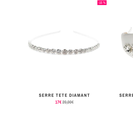
-20 %
-15 %
É
SERRE TETE DIAMANT
SERR
17€
20,00€