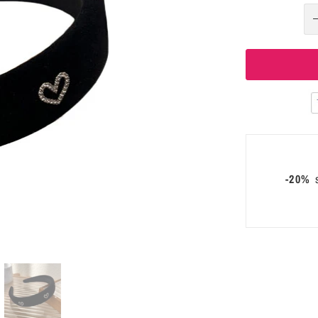
-20%
s