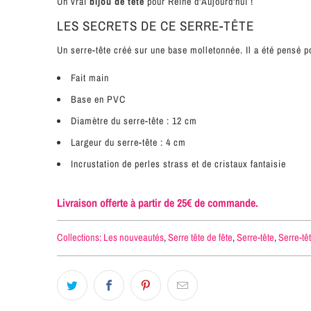
Un vrai
bijou de tête
pour Reine d'Aujourd'hui !
LES SECRETS DE CE SERRE-TÊTE
Un serre-tête créé sur une base molletonnée. Il a été pensé po
Fait main
Base en PVC
Diamètre du serre-tête : 12 cm
Largeur du serre-tête : 4 cm
Incrustation de perles strass et de cristaux fantaisie
Livraison offerte à partir de 25€ de commande.
Collections:
Les nouveautés
,
Serre tête de fête
,
Serre-tête
,
Serre-tê