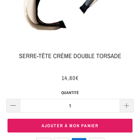
MON
SERRE-
COLIS
TÊTE
BIJOUX
SERRE-
TÊTE
NOEUD
SERRE-TÊTE CRÈME DOUBLE TORSADE
Connexion
SERRE-
|
TÊTE
14,80€
S'inscrire
TRESSE
QUANTITÉ
SERRE-
TÊTE
TISSU
AJOUTER À MON PANIER
SERRE-
TÊTE