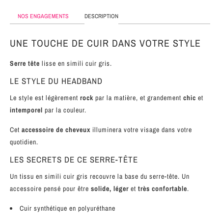
MÉTAL
NOS ENGAGEMENTS
DESCRIPTION
SERRE-
TÊTE
UNE TOUCHE DE CUIR DANS VOTRE STYLE
CUIR
Serre tête
lisse en simili cuir gris.
LE STYLE DU HEADBAND
Le style est légèrement
rock
par la matière, et grandement
chic
et
intemporel
par la couleur.
Cet
accessoire de cheveux
illuminera votre visage dans votre
quotidien.
LES SECRETS DE CE SERRE-TÊTE
Un tissu en simili cuir gris recouvre la base du serre-tête. Un
accessoire pensé pour être
solide, léger
et
très confortable
.
Cuir synthétique en
polyuréthane