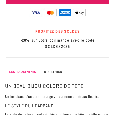
MÉTAL
SERRE-
TÊTE
CUIR
PROFITEZ DES SOLDES
-20%
sur votre commande avec le code
'SOLDES2026'
NOS ENGAGEMENTS
DESCRIPTION
UN BEAU BIJOU COLORÉ DE TÊTE
Un headband d'un corail orangé vif parsemé de strass fleuris.
LE STYLE DU HEADBAND
Le style de ce headband est chic et bohème, un bijou de tête unique