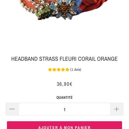
MON
SERRE-
COLIS
TÊTE
BIJOUX
SERRE-
TÊTE
NOEUD
HEADBAND STRASS FLEURI CORAIL ORANGE
Connexion
SERRE-
|
TÊTE
(
1
Avis
)
S'inscrire
TRESSE
36,90€
SERRE-
TÊTE
QUANTITÉ
TISSU
SERRE-
TÊTE
AJOUTER À MON PANIER