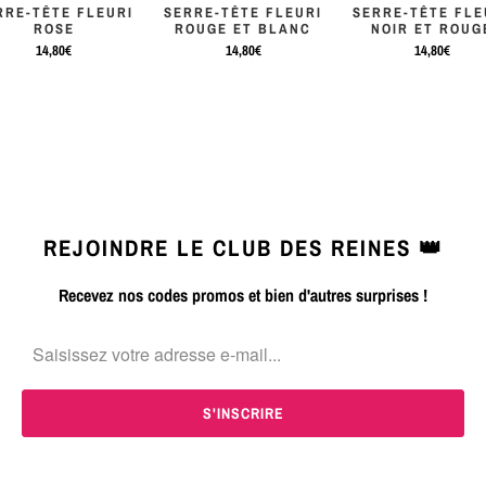
RRE-TÊTE FLEURI
SERRE-TÊTE FLEURI
SERRE-TÊTE FLE
ROSE
ROUGE ET BLANC
NOIR ET ROUG
14,80€
14,80€
14,80€
REJOINDRE LE CLUB DES REINES 👑
Recevez nos codes promos et bien d'autres surprises !