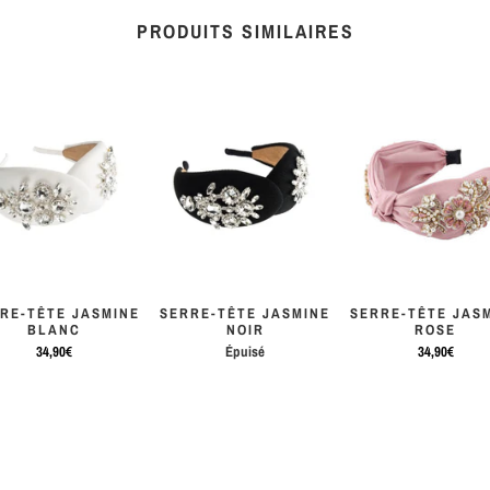
PRODUITS SIMILAIRES
RE-TÊTE JASMINE
SERRE-TÊTE JASMINE
SERRE-TÊTE JAS
BLANC
NOIR
ROSE
34,90€
Épuisé
34,90€