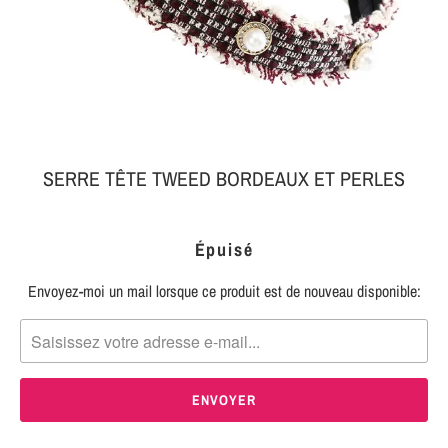
MON
SERRE-
COLIS
TÊTE
BIJOUX
SERRE-
TÊTE
NOEUD
SERRE TÊTE TWEED BORDEAUX ET PERLES
Connexion
SERRE-
|
TÊTE
Épuisé
S'inscrire
TRESSE
Envoyez-moi un mail lorsque ce produit est de nouveau disponible:
TRANSLATION
SERRE-
MISSING:
TÊTE
FR.PRODUCTS.NOTIFY_FORM.DESCRIPTION:
TISSU
SERRE-
TÊTE