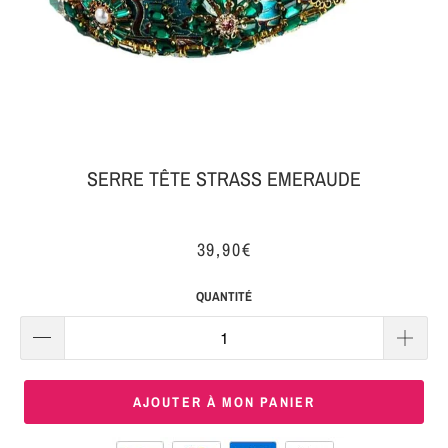
MON
SERRE-
COLIS
TÊTE
BIJOUX
SERRE-
TÊTE
NOEUD
SERRE TÊTE STRASS EMERAUDE
Connexion
SERRE-
|
TÊTE
39,90€
S'inscrire
TRESSE
QUANTITÉ
SERRE-
TÊTE
TISSU
AJOUTER À MON PANIER
SERRE-
TÊTE