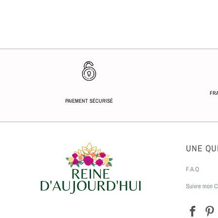
FRA
PAIEMENT SÉCURISÉ
UNE QU
F.A.Q
Suivre mon C