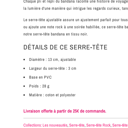
Chaque pli et repli du bandana raconte une histoire de voyage 
la lumière d'une manière qui intrigue les regards curieux, tan
Le serre-tête ajustable assure un ajustement parfait pour to
ou ajoute une note rock à une soirée habillée, ce serre-tête b
notre serre-tête bandana en tissu noir.
DÉTAILS DE CE SERRE-TÊTE
Diamètre : 13 cm, ajustable
Largeur du serre-tête : 3 cm
Base en PVC
Poids : 28 g
Matière : coton et polyester
Livraison offerte à partir de 25€ de commande.
Collections:
Les nouveautés
,
Serre-tête
,
Serre-tête Rock
,
Serre-tête