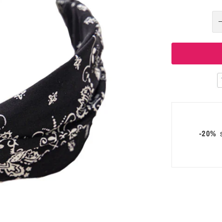
-20%
s