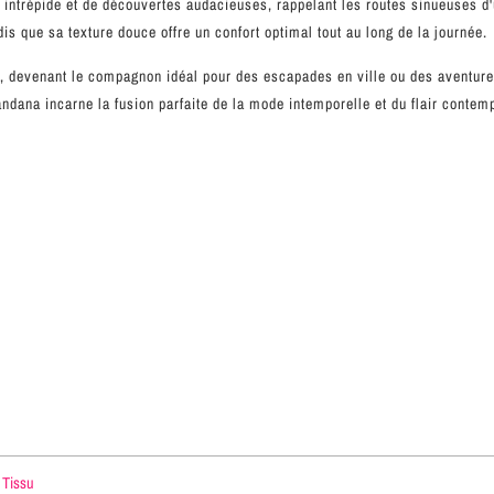
intrépide et de découvertes audacieuses, rappelant les routes sinueuses d'un
dis que sa texture douce offre un confort optimal tout au long de la journée.
us, devenant le compagnon idéal pour des escapades en ville ou des aventur
andana incarne la fusion parfaite de la mode intemporelle et du flair contem
 Tissu