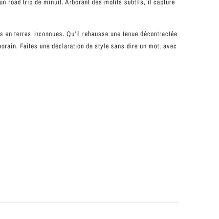
 road trip de minuit. Arborant des motifs subtils, il capture
es en terres inconnues. Qu'il rehausse une tenue décontractée
porain. Faites une déclaration de style sans dire un mot, avec