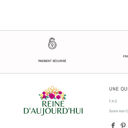
FRA
PAIEMENT SÉCURISÉ
UNE QU
F.A.Q
Suivre mon C