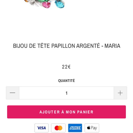
MON
SERRE-
COLIS
TÊTE
BIJOUX
SERRE-
TÊTE
BIJOU DE TÊTE PAPILLON ARGENTÉ - MARIA
NOEUD
Connexion
SERRE-
22€
|
TÊTE
S'inscrire
TRESSE
QUANTITÉ
SERRE-
TÊTE
TISSU
AJOUTER À MON PANIER
SERRE-
TÊTE