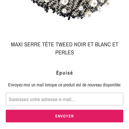
MON
SERRE-
COLIS
TÊTE
BIJOUX
SERRE-
TÊTE
MAXI SERRE TÊTE TWEED NOIR ET BLANC ET
NOEUD
PERLES
Connexion
SERRE-
|
TÊTE
Épuisé
S'inscrire
TRESSE
Envoyez-moi un mail lorsque ce produit est de nouveau disponible:
TRANSLATION
SERRE-
MISSING:
TÊTE
FR.PRODUCTS.NOTIFY_FORM.DESCRIPTION:
TISSU
SERRE-
TÊTE