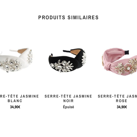
PRODUITS SIMILAIRES
RE-TÊTE JASMINE
SERRE-TÊTE JASMINE
SERRE-TÊTE JAS
BLANC
NOIR
ROSE
34,90€
Épuisé
34,90€