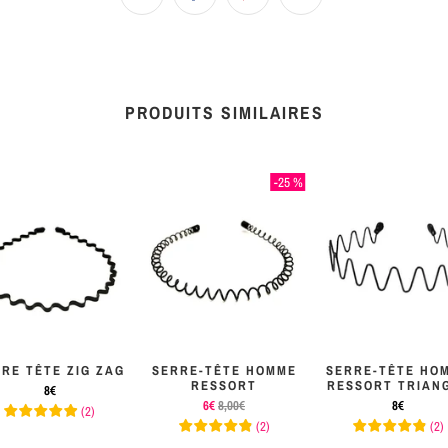
PRODUITS SIMILAIRES
-25 %
RE TÊTE ZIG ZAG
SERRE-TÊTE HOMME
SERRE-TÊTE HO
RESSORT
RESSORT TRIAN
8€
6€
8,00€
8€
(
2
)
(
2
)
(
2
)