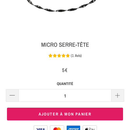
MON
SERRE-
COLIS
TÊTE
BIJOUX
SERRE-
TÊTE
MICRO SERRE-TÊTE
NOEUD
(
1
Avis
)
Connexion
SERRE-
|
TÊTE
5€
S'inscrire
TRESSE
QUANTITÉ
SERRE-
TÊTE
TISSU
AJOUTER À MON PANIER
SERRE-
TÊTE