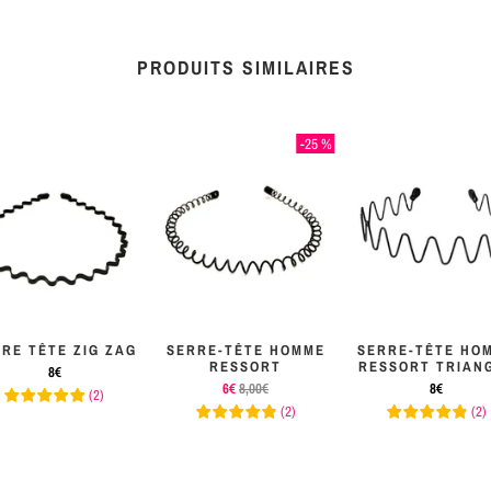
PRODUITS SIMILAIRES
-25 %
RE TÊTE ZIG ZAG
SERRE-TÊTE HOMME
SERRE-TÊTE HO
RESSORT
RESSORT TRIAN
8€
6€
8,00€
8€
(
2
)
(
2
)
(
2
)