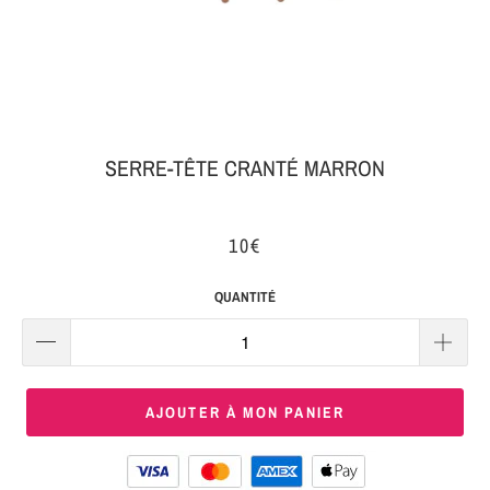
MON
SERRE-
COLIS
TÊTE
BIJOUX
SERRE-
TÊTE
SERRE-TÊTE CRANTÉ MARRON
NOEUD
Connexion
SERRE-
10€
|
TÊTE
S'inscrire
TRESSE
QUANTITÉ
SERRE-
TÊTE
TISSU
AJOUTER À MON PANIER
SERRE-
TÊTE