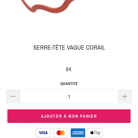
MON
SERRE-
COLIS
TÊTE
BIJOUX
SERRE-
TÊTE
SERRE-TÊTE VAGUE CORAIL
NOEUD
Connexion
SERRE-
8€
|
TÊTE
S'inscrire
TRESSE
QUANTITÉ
SERRE-
TÊTE
TISSU
AJOUTER À MON PANIER
SERRE-
TÊTE