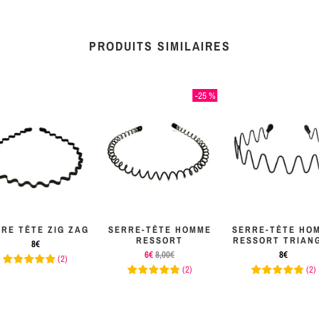
PRODUITS SIMILAIRES
-25 %
RE TÊTE ZIG ZAG
SERRE-TÊTE HOMME
SERRE-TÊTE HO
RESSORT
RESSORT TRIAN
8€
6€
8,00€
8€
(
2
)
(
2
)
(
2
)