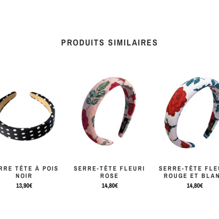
PRODUITS SIMILAIRES
RRE TÊTE À POIS
SERRE-TÊTE FLEURI
SERRE-TÊTE FLE
NOIR
ROSE
ROUGE ET BLA
13,90€
14,80€
14,80€