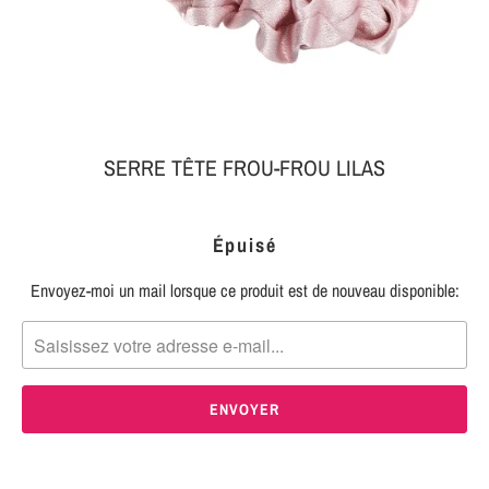
MON
SERRE-
COLIS
TÊTE
BIJOUX
SERRE-
TÊTE
SERRE TÊTE FROU-FROU LILAS
NOEUD
Connexion
SERRE-
Épuisé
|
TÊTE
S'inscrire
TRESSE
Envoyez-moi un mail lorsque ce produit est de nouveau disponible:
TRANSLATION
MISSING:
SERRE-
FR.PRODUCTS.NOTIFY_FORM.DESCRIPTION:
TÊTE
TISSU
SERRE-
TÊTE