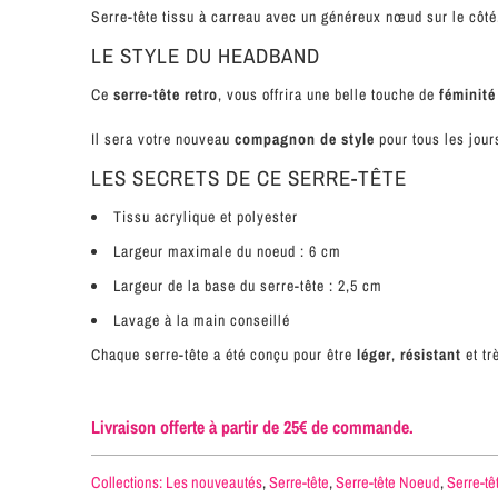
Serre-tête tissu à carreau avec un généreux nœud sur le côt
LE STYLE DU HEADBAND
Ce
serre-tête retro
, vous offrira une belle touche de
féminité
Il sera votre nouveau
compagnon de style
pour tous les jour
LES SECRETS DE CE SERRE-TÊTE
Tissu acrylique et polyester
Largeur maximale du noeud : 6 cm
Largeur de la base du serre-tête : 2,5 cm
Lavage à la main conseillé
Chaque serre-tête a été conçu pour être
léger
,
résistant
et tr
Livraison offerte à partir de 25€ de commande.
Collections:
Les nouveautés
,
Serre-tête
,
Serre-tête Noeud
,
Serre-tê