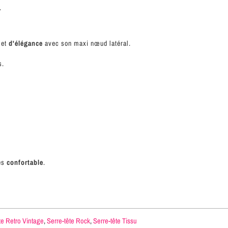
é.
et
d'élégance
avec son maxi nœud latéral.
s.
ès
confortable
.
te Retro Vintage
,
Serre-tête Rock
,
Serre-tête Tissu