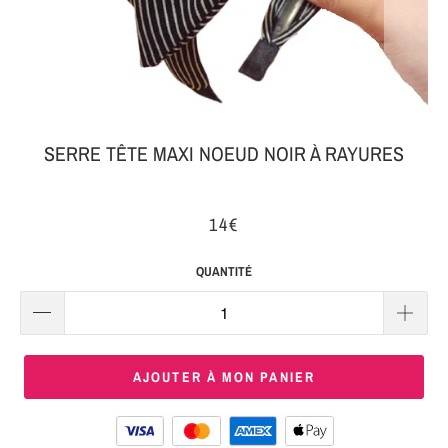
MON
SERRE-
COLIS
TÊTE
BIJOUX
SERRE-
TÊTE
SERRE TÊTE MAXI NOEUD NOIR À RAYURES
NOEUD
Connexion
SERRE-
14€
|
TÊTE
S'inscrire
TRESSE
QUANTITÉ
SERRE-
TÊTE
TISSU
AJOUTER À MON PANIER
SERRE-
TÊTE