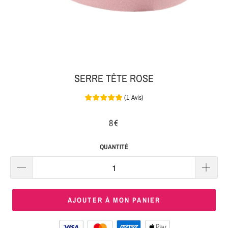
MON
SERRE-
COLIS
TÊTE
BIJOUX
SERRE-
TÊTE
SERRE TÊTE ROSE
NOEUD
(
1
Avis
)
Connexion
SERRE-
|
TÊTE
8€
S'inscrire
TRESSE
QUANTITÉ
SERRE-
TÊTE
TISSU
AJOUTER À MON PANIER
SERRE-
TÊTE