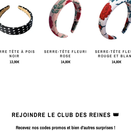
RRE TÊTE À POIS
SERRE-TÊTE FLEURI
SERRE-TÊTE FLE
NOIR
ROSE
ROUGE ET BLA
13,90€
14,80€
14,80€
REJOINDRE LE CLUB DES REINES 👑
Recevez nos codes promos et bien d'autres surprises !