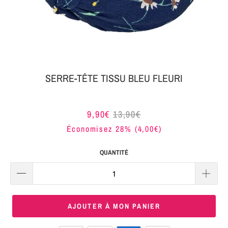
MON
SERRE-
COLIS
TÊTE
BIJOUX
SERRE-
TÊTE
SERRE-TÊTE TISSU BLEU FLEURI
NOEUD
Connexion
SERRE-
9,90€
13,90€
|
TÊTE
Économisez 28% (
4,00€
)
S'inscrire
TRESSE
QUANTITÉ
SERRE-
TÊTE
TISSU
AJOUTER À MON PANIER
SERRE-
TÊTE