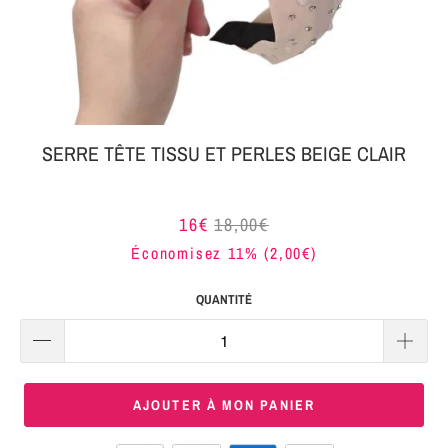
MON
SERRE-
COLIS
TÊTE
BIJOUX
SERRE-
TÊTE
SERRE TÊTE TISSU ET PERLES BEIGE CLAIR
NOEUD
Connexion
SERRE-
16€
18,00€
|
TÊTE
Économisez 11% (
2,00€
)
S'inscrire
TRESSE
QUANTITÉ
SERRE-
TÊTE
TISSU
AJOUTER À MON PANIER
SERRE-
TÊTE