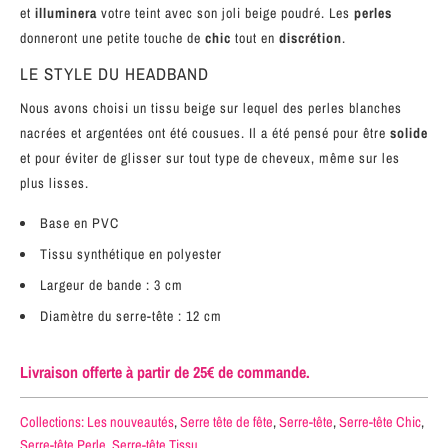
et
illuminera
votre teint avec son joli beige poudré. Les
perles
donneront une petite touche de
chic
tout en
discrétion
.
LE STYLE DU HEADBAND
Nous avons choisi un tissu beige sur lequel des perles blanches
nacrées et argentées ont été cousues. Il a été pensé pour être
solide
et pour éviter de glisser sur tout type de cheveux, même sur les
plus lisses.
Base en PVC
Tissu synthétique
en polyester
Largeur de bande : 3 cm
Diamètre du serre-tête : 12 cm
Livraison offerte à partir de 25€ de commande.
Collections:
Les nouveautés
,
Serre tête de fête
,
Serre-tête
,
Serre-tête Chic
,
Serre-tête Perle
,
Serre-tête Tissu