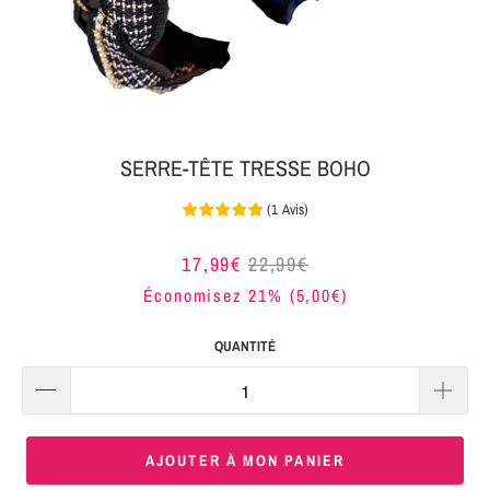
MON
SERRE-
COLIS
TÊTE
BIJOUX
SERRE-
TÊTE
SERRE-TÊTE TRESSE BOHO
NOEUD
(
1
Avis
)
Connexion
SERRE-
|
TÊTE
17,99€
22,99€
S'inscrire
TRESSE
Économisez 21% (
5,00€
)
SERRE-
QUANTITÉ
TÊTE
TISSU
SERRE-
AJOUTER À MON PANIER
TÊTE