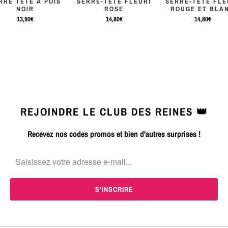
RRE TÊTE À POIS
SERRE-TÊTE FLEURI
SERRE-TÊTE FLE
NOIR
ROSE
ROUGE ET BLA
13,90€
14,80€
14,80€
REJOINDRE LE CLUB DES REINES 👑
Recevez nos codes promos et bien d'autres surprises !