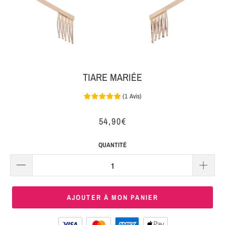
MON
SERRE-
COLIS
TÊTE
BIJOUX
SERRE-
TÊTE
TIARE MARIÉE
NOEUD
(
1
Avis
)
Connexion
SERRE-
|
TÊTE
54,90€
S'inscrire
TRESSE
QUANTITÉ
SERRE-
TÊTE
TISSU
AJOUTER À MON PANIER
SERRE-
TÊTE