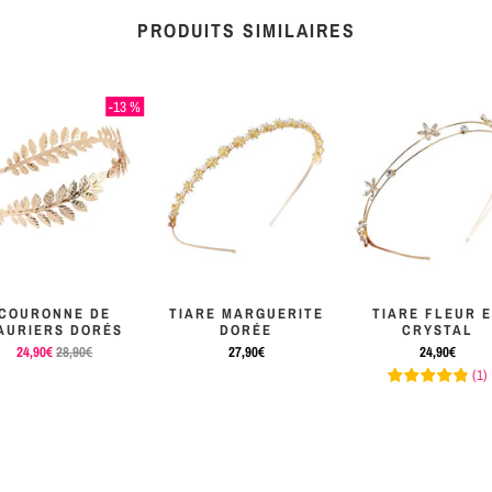
PRODUITS SIMILAIRES
-13 %
COURONNE DE
TIARE MARGUERITE
TIARE FLEUR 
AURIERS DORÉS
DORÉE
CRYSTAL
24,90€
28,90€
27,90€
24,90€
(
1
)