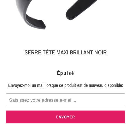
MON
SERRE-
COLIS
TÊTE
BIJOUX
SERRE-
TÊTE
NOEUD
SERRE TÊTE MAXI BRILLANT NOIR
Connexion
SERRE-
|
TÊTE
Épuisé
S'inscrire
TRESSE
Envoyez-moi un mail lorsque ce produit est de nouveau disponible:
TRANSLATION
SERRE-
MISSING:
TÊTE
FR.PRODUCTS.NOTIFY_FORM.DESCRIPTION:
TISSU
SERRE-
TÊTE