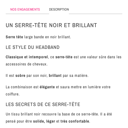
MÉTAL
NOS ENGAGEMENTS
DESCRIPTION
SERRE-
TÊTE
UN SERRE-TÊTE NOIR ET BRILLANT
CUIR
Serre tête
large bande en noir brillant.
LE STYLE DU HEADBAND
Classique et intemporel
, ce
serre-tête
est une valeur sûre dans les
accessoires de cheveux.
Il est
sobre
par son noir,
brillant
par sa matière.
La combinaison est
élégante
et saura mettre en lumière votre
coiffure.
LES SECRETS DE CE SERRE-TÊTE
Un tissu brillant noir recouvre la base de ce serre-tête. Il a été
pensé pour être
solide, léger
et
très confortable
.