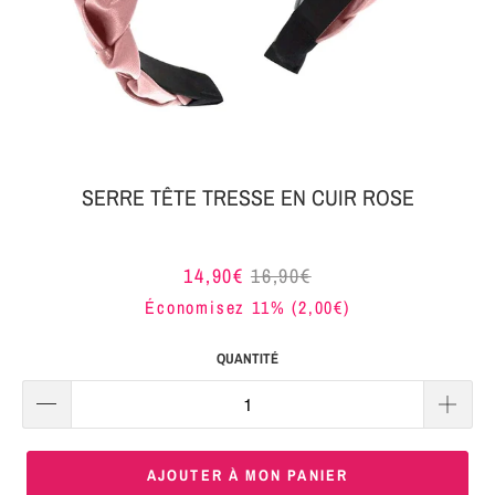
MON
SERRE-
COLIS
TÊTE
BIJOUX
SERRE-
TÊTE
NOEUD
SERRE TÊTE TRESSE EN CUIR ROSE
Connexion
SERRE-
|
TÊTE
14,90€
16,90€
S'inscrire
TRESSE
Économisez 11% (
2,00€
)
SERRE-
QUANTITÉ
TÊTE
TISSU
SERRE-
AJOUTER À MON PANIER
TÊTE