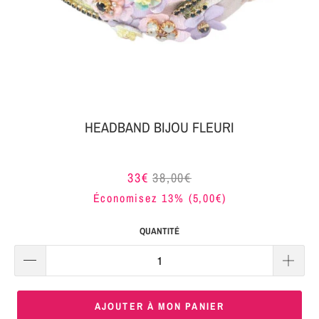
MON
SERRE-
COLIS
TÊTE
BIJOUX
SERRE-
TÊTE
NOEUD
HEADBAND BIJOU FLEURI
Connexion
SERRE-
|
TÊTE
33€
38,00€
S'inscrire
TRESSE
Économisez 13% (
5,00€
)
SERRE-
QUANTITÉ
TÊTE
TISSU
SERRE-
AJOUTER À MON PANIER
TÊTE