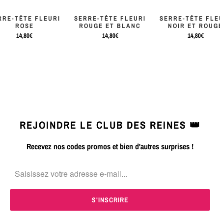
RRE-TÊTE FLEURI
SERRE-TÊTE FLEURI
SERRE-TÊTE FLE
ROSE
ROUGE ET BLANC
NOIR ET ROUG
14,80€
14,80€
14,80€
REJOINDRE LE CLUB DES REINES 👑
Recevez nos codes promos et bien d'autres surprises !