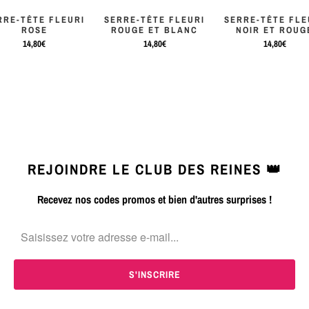
RRE-TÊTE FLEURI
SERRE-TÊTE FLEURI
SERRE-TÊTE FLE
ROSE
ROUGE ET BLANC
NOIR ET ROUG
14,80€
14,80€
14,80€
REJOINDRE LE CLUB DES REINES 👑
Recevez nos codes promos et bien d'autres surprises !