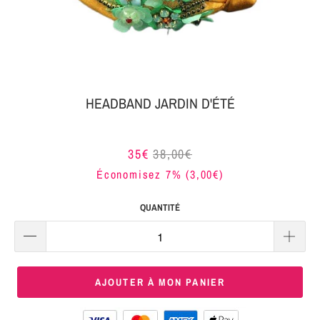
MON
SERRE-
COLIS
TÊTE
BIJOUX
SERRE-
TÊTE
HEADBAND JARDIN D'ÉTÉ
NOEUD
Connexion
SERRE-
35€
38,00€
|
TÊTE
Économisez 7% (
3,00€
)
S'inscrire
TRESSE
QUANTITÉ
SERRE-
TÊTE
TISSU
AJOUTER À MON PANIER
SERRE-
TÊTE