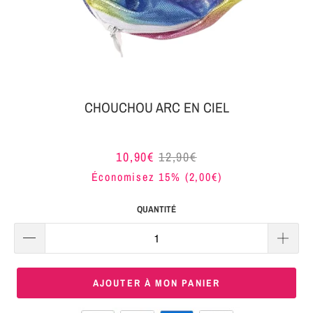
MON
SERRE-
COLIS
TÊTE
BIJOUX
SERRE-
TÊTE
CHOUCHOU ARC EN CIEL
NOEUD
Connexion
SERRE-
10,90€
12,90€
|
TÊTE
Économisez 15% (
2,00€
)
S'inscrire
TRESSE
QUANTITÉ
SERRE-
TÊTE
TISSU
AJOUTER À MON PANIER
SERRE-
TÊTE