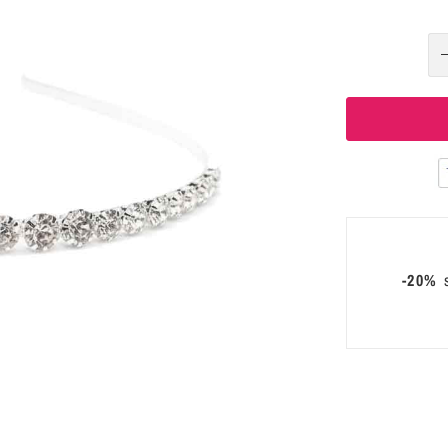
-20%
s