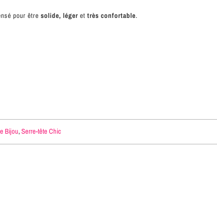
pensé pour être
solide, léger
et
très confortable
.
te Bijou
,
Serre-tête Chic