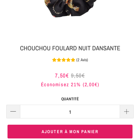
MON
SERRE-
COLIS
TÊTE
BIJOUX
SERRE-
TÊTE
CHOUCHOU FOULARD NUIT DANSANTE
NOEUD
(
2
Avis
)
Connexion
SERRE-
|
TÊTE
7,50€
9,50€
S'inscrire
TRESSE
Économisez 21% (
2,00€
)
SERRE-
QUANTITÉ
TÊTE
TISSU
SERRE-
AJOUTER À MON PANIER
TÊTE