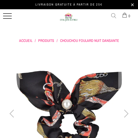
LIVRAISON GRATUITE À PARTIR DE 25€
MENU
TOUS
BARRETTE
COURONNE
SERRE-
0
LES
CHEVEUX
&
TÊTE
SERRE-
TIARE
HOMME
FOULARD
TÊTES
ACCUEIL
/
PRODUITS
/
CHOUCHOU FOULARD NUIT DANSANTE
CHEVEUX
COURONNE
BANDEAU
SERRE-
SERRE-
DE
HOMME
TÊTE
CHOUCHOU
TÊTE
FLEURS
CHEVEUX
PERLES
ACCESSOIRE
CHEVEUX
SERRE-
TÊTE
COURONNE
FLEURS
LES
SERRE-
ROIS
TÊTE
VELOURS
SUIVRE