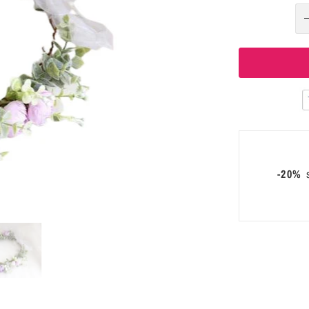
-20%
s