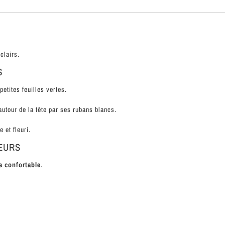
clairs.
S
etites feuilles vertes.
autour de la tête par ses rubans blancs.
 et fleuri.
EURS
s confortable
.