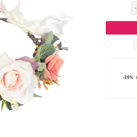
-20%
s