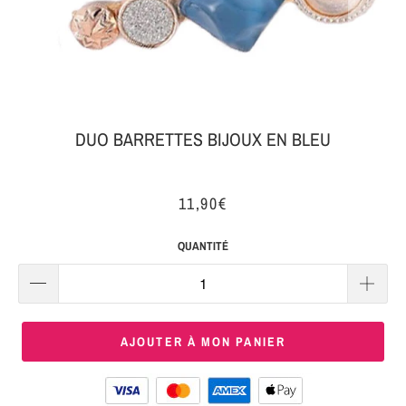
MON
SERRE-
COLIS
TÊTE
BIJOUX
SERRE-
TÊTE
DUO BARRETTES BIJOUX EN BLEU
NOEUD
Connexion
SERRE-
11,90€
|
TÊTE
S'inscrire
TRESSE
QUANTITÉ
SERRE-
TÊTE
TISSU
AJOUTER À MON PANIER
SERRE-
TÊTE