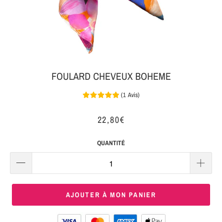
MON
SERRE-
COLIS
TÊTE
BIJOUX
SERRE-
TÊTE
FOULARD CHEVEUX BOHEME
NOEUD
(
1
Avis
)
Connexion
SERRE-
|
TÊTE
22,80€
S'inscrire
TRESSE
QUANTITÉ
SERRE-
TÊTE
TISSU
AJOUTER À MON PANIER
SERRE-
TÊTE