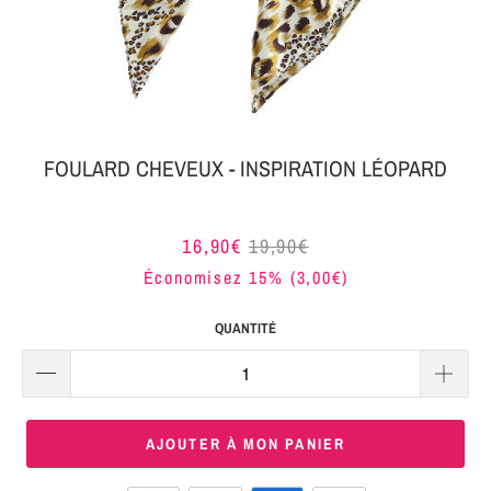
MON
SERRE-
COLIS
TÊTE
BIJOUX
SERRE-
TÊTE
FOULARD CHEVEUX - INSPIRATION LÉOPARD
NOEUD
Connexion
SERRE-
16,90€
19,90€
|
TÊTE
Économisez 15% (
3,00€
)
S'inscrire
TRESSE
QUANTITÉ
SERRE-
TÊTE
TISSU
AJOUTER À MON PANIER
SERRE-
TÊTE