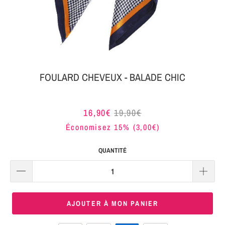
MON
SERRE-
COLIS
TÊTE
BIJOUX
SERRE-
TÊTE
FOULARD CHEVEUX - BALADE CHIC
NOEUD
Connexion
SERRE-
16,90€
19,90€
|
TÊTE
Économisez 15% (
3,00€
)
S'inscrire
TRESSE
QUANTITÉ
SERRE-
TÊTE
TISSU
AJOUTER À MON PANIER
SERRE-
TÊTE