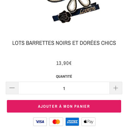
MON
SERRE-
COLIS
TÊTE
BIJOUX
SERRE-
TÊTE
LOTS BARRETTES NOIRS ET DORÉES CHICS
NOEUD
Connexion
SERRE-
13,90€
|
TÊTE
S'inscrire
TRESSE
QUANTITÉ
SERRE-
TÊTE
TISSU
AJOUTER À MON PANIER
SERRE-
TÊTE