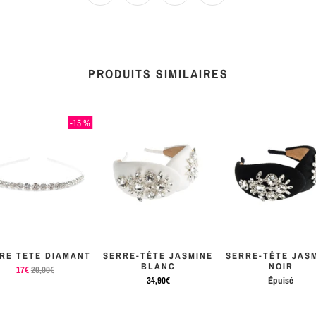
PRODUITS SIMILAIRES
-15 %
RE TETE DIAMANT
SERRE-TÊTE JASMINE
SERRE-TÊTE JAS
BLANC
NOIR
17€
20,00€
34,90€
Épuisé