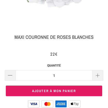
MON
SERRE-
COLIS
TÊTE
BIJOUX
SERRE-
TÊTE
MAXI COURONNE DE ROSES BLANCHES
NOEUD
Connexion
SERRE-
22€
|
TÊTE
S'inscrire
TRESSE
QUANTITÉ
SERRE-
TÊTE
TISSU
AJOUTER À MON PANIER
SERRE-
TÊTE