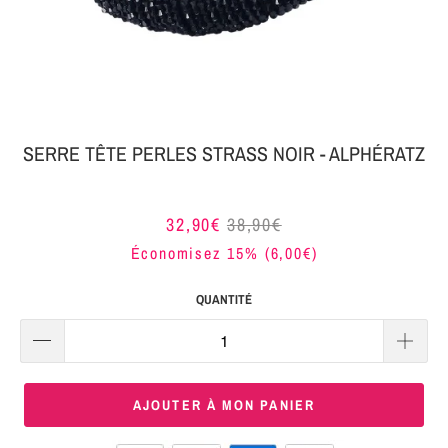
MON
SERRE-
COLIS
TÊTE
BIJOUX
SERRE-
TÊTE
SERRE TÊTE PERLES STRASS NOIR - ALPHÉRATZ
NOEUD
Connexion
SERRE-
32,90€
38,90€
|
TÊTE
Économisez 15% (
6,00€
)
S'inscrire
TRESSE
QUANTITÉ
SERRE-
TÊTE
TISSU
AJOUTER À MON PANIER
SERRE-
TÊTE