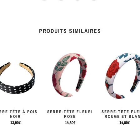
PRODUITS SIMILAIRES
RRE TÊTE À POIS
SERRE-TÊTE FLEURI
SERRE-TÊTE FLE
NOIR
ROSE
ROUGE ET BLA
13,90€
14,80€
14,80€