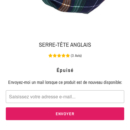
MON
SERRE-
COLIS
TÊTE
BIJOUX
SERRE-
TÊTE
SERRE-TÊTE ANGLAIS
NOEUD
(
3
Avis
)
Connexion
SERRE-
|
TÊTE
Épuisé
S'inscrire
TRESSE
Envoyez-moi un mail lorsque ce produit est de nouveau disponible:
TRANSLATION
MISSING:
SERRE-
FR.PRODUCTS.NOTIFY_FORM.DESCRIPTION:
TÊTE
TISSU
SERRE-
TÊTE