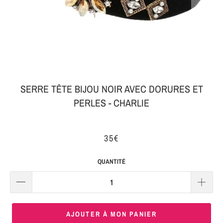
MON
SERRE-
COLIS
TÊTE
BIJOUX
SERRE-
TÊTE
NOEUD
SERRE TÊTE BIJOU NOIR AVEC DORURES ET
Connexion
PERLES - CHARLIE
SERRE-
|
TÊTE
S'inscrire
TRESSE
35€
SERRE-
QUANTITÉ
TÊTE
TISSU
SERRE-
AJOUTER À MON PANIER
TÊTE