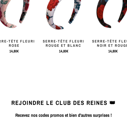
RRE-TÊTE FLEURI
SERRE-TÊTE FLEURI
SERRE-TÊTE FLE
ROSE
ROUGE ET BLANC
NOIR ET ROUG
14,80€
14,80€
14,80€
REJOINDRE LE CLUB DES REINES 👑
Recevez nos codes promos et bien d'autres surprises !