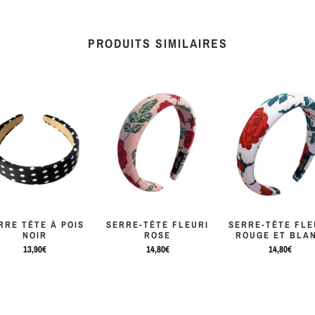
PRODUITS SIMILAIRES
RRE TÊTE À POIS
SERRE-TÊTE FLEURI
SERRE-TÊTE FLE
NOIR
ROSE
ROUGE ET BLA
13,90€
14,80€
14,80€